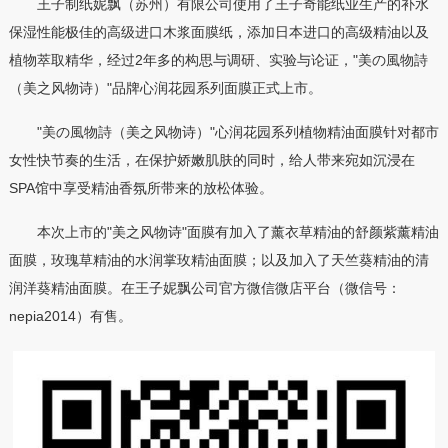
王子制纸妮飘（苏州）有限公司使用了王子奇能纸业生产的补水
保湿性能极佳的高级进口木浆面膜纸，添加日本进口的高级精油以及
植物萃取精华，经过2年多的构思与调研、实验与论证，"美の風物詩
（美之风物诗）"品牌心润花园系列面膜正式上市。
"美の風物詩（美之风物诗）"心润花园系列植物精油面膜针对都市
女性快节奏的生活，在保护娇嫩肌肤的同时，给人带来宛如沉浸在
SPA馆中享受精油香氛所带来的放松体验。
本次上市的"美之风物诗"面膜有加入了薰衣草精油的舒颜紫薰精油
面膜，玫瑰草精油的水润掌玫精油面膜；以及加入了天竺葵精油的清
润洋葵精油面膜。在王子妮飘公司官方微信微店平台（微信号：
nepia2014）有售。