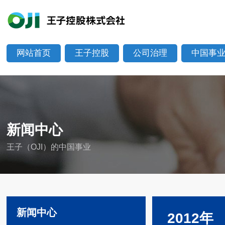
网站首页
王子控股
公司治理
中国事
新闻中心
王子（OJI）的中国事业
新闻中心
2012年