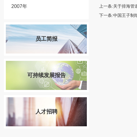
2007年
上一条:
关于排海管
下一条:
中国王子制
员工简报
可持续发展报告
人才招聘