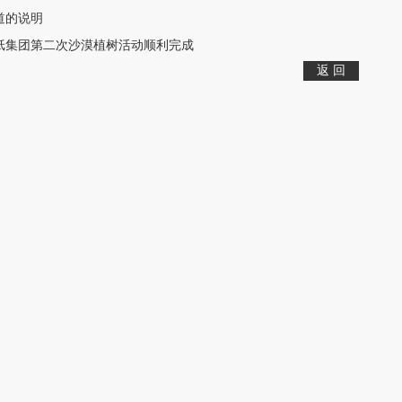
道的说明
纸集团第二次沙漠植树活动顺利完成