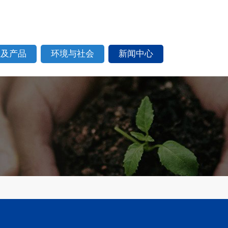
业及产品
环境与社会
新闻中心