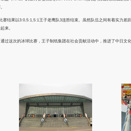
赛。
比赛结果以3:0,5:1,5:1王子老鹰队3连胜结束。虽然队伍之间有着
腾起来。
，通过这次的冰球比赛，王子制纸集团在社会贡献活动中，推进了中日文化