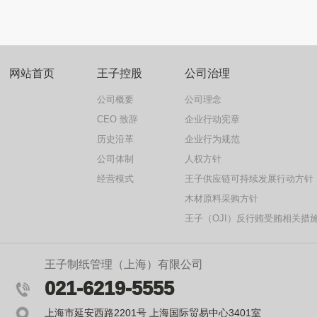
网站首页
王子控股
公司治理
公司概要
公司理念
CEO 致辞
企业行动宪章
历史沿革
企业行为规范
公司体制
人权方针
经营模式
王子供应链可持续发展行动方针
木材原料采购方针
王子（OJI）反行贿受贿相关措
王子制纸管理（上海）有限公司
021-6219-5555
上海市延安西路2201号 上海国际贸易中心3401室