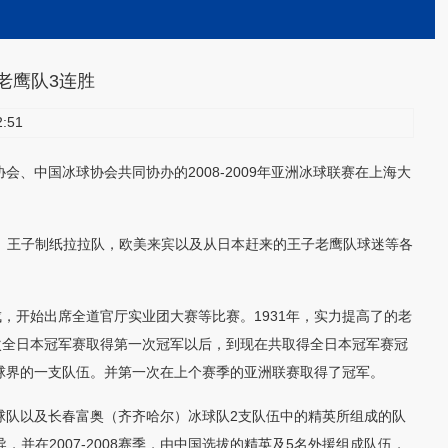
子老鹰队3连胜
:51
协会、中国冰球协会共同协办的2008-2009年亚洲冰球联赛在上海大
）王子制纸拉拉队，欧美来宾以及从日本赶来的王子老鹰队球迷等各
成，开始出席全道官厅实业团大赛等比赛。1931年，实力提高了的老
三次全日本冠军赛取得第一次冠军以后，到现在共取得全日本冠军赛冠
冰球界的一支队伍。并第一次在上个赛季的亚洲联赛取得了冠军。
球队以及长春富奥（齐齐哈尔）冰球队2支队伍中的精英所组成的队
指导，并在2007-2008赛季，由中国选拔的精英及5名外援组成队伍，