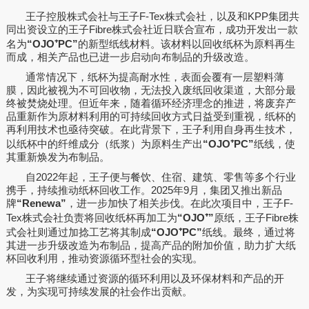
王子控股株式会社与王子F-Tex株式会社，以及和KPP集团共
同出资设立的王子Fibre株式会社近日联合宣布，成功开发出一款
名为
“OJO⁺PC”
的新型纸线材料。该材料以回收纸杯为原料再生
而成，相关产品也已进一步启动向布制品的升级改造。
通常情况下，纸杯为提高耐水性，表面会覆有一层塑料薄
膜，因此被视为不可回收物，无法投入废纸回收渠道，大部分最
终被焚烧处理。但近年来，随着循环经济理念的推进，将废弃产
品重新作为原材料利用的可持续回收方式日益受到重视，纸杯的
再利用技术也亟待突破。在此背景下，王子利用自身再生技术，
以纸杯中的纤维成分（纸浆）为原料生产出
“OJO⁺PC”
纸线，使
其重新焕发为布制品。
自2022年起，王子便与餐饮、住宿、建筑、零售等多个行业
携手，持续推动纸杯回收工作。2025年9月，集团又推出新品
牌
“Renewa”
，进一步加快了相关步伐。在此次项目中，王子F-
Tex株式会社负责将回收纸杯再加工为
“OJO⁺”
原纸，王子Fibre株
式会社则通过加捻工艺将其制成
“OJO⁺PC”
纸线。最终，通过将
其进一步升级改造为布制品，提高产品的附加价值，助力扩大纸
杯回收利用，推动资源循环型社会的实现。
王子将继续通过资源的循环利用以及环保材料和产品的开
发，为实现可持续发展的社会作出贡献。